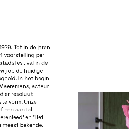
929. Tot in de jaren
1 voorstelling per
stadsfestival in de
wij op de huidige
gooid. In het begin
o Maeremans, acteur
d er resoluut
rste vorm. Onze
ef een aantal
oerenleed' en 'Het
 de meest bekende.